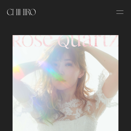
HOME
NEWS
PROFILE
DISCOGRAPHY
WORKS
VIDEO
Contact
BLOG
MOVIE