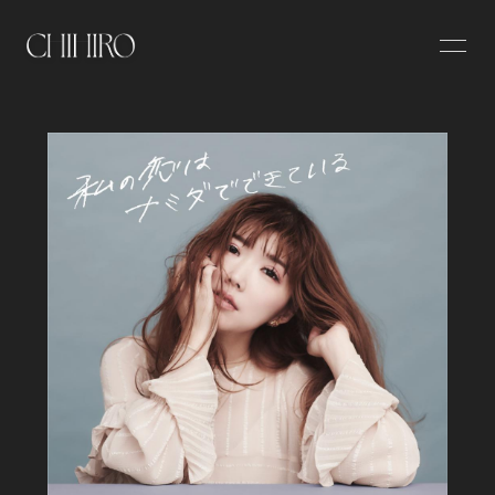
HOME
NEWS
PROFILE
DISCOGRAPHY
WORKS
VIDEO
Contact
BLOG
MOVIE