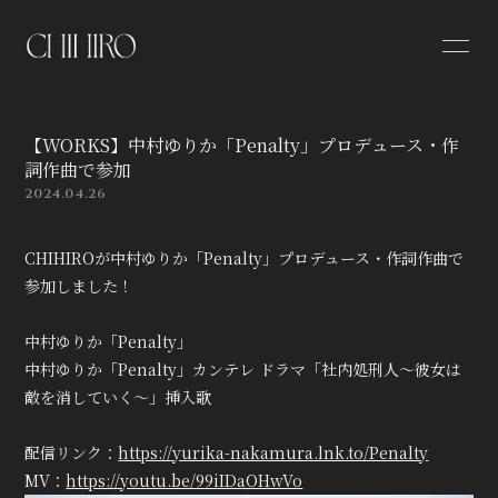
HOME
NEWS
【WORKS】中村ゆりか「Penalty」プロデュース・作
PROFILE
DISCOGRAPHY
詞作曲で参加
2024.04.26
WORKS
VIDEO
CHIHIROが中村ゆりか「Penalty」プロデュース・作詞作曲で
Contact
BLOG
参加しました！
中村ゆりか「Penalty」
MOVIE
中村ゆりか「Penalty」カンテレ ドラマ「社内処刑人～彼女は
敵を消していく～」挿入歌
配信リンク：
https://yurika-nakamura.lnk.to/Penalty
MV：
https://youtu.be/99iIDaOHwVo