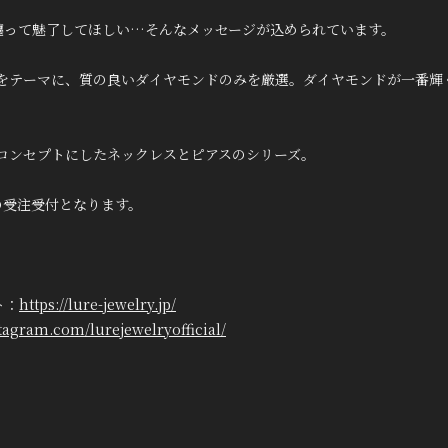
を纏って魅了してほしい…そんなメッセージが込められています。
”をテーマに、質の良いダイヤモンドのみを厳選。ダイヤモンドが一番輝
コンセプトにしたネックレスとピアスのシリーズ。
月間の受注受付となります。
ト：
https://lure-jewelry.jp/
tagram.com/lurejewelryofficial/